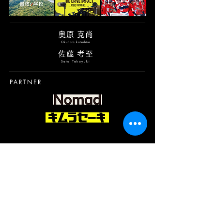
奥原 克尚
Okuhara katsuhisa
佐藤 考至
Sato Takayuki
PARTNER