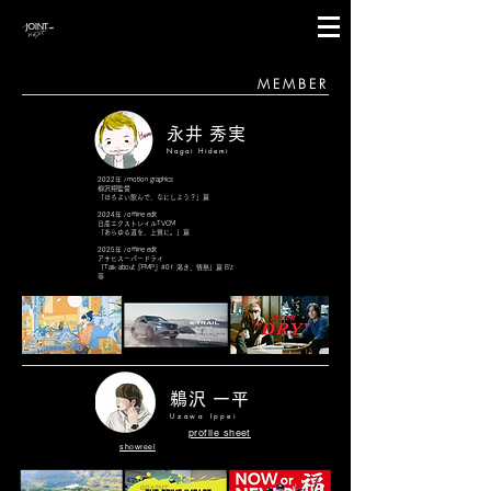
MEMBER
永井 秀実
Nagai Hidemi
2022年 /motion graphics
柳沢翔監督
「ほろよい飲んで、なにしよう？」篇
2024年 /offline edit
日産エクストレイルTVCM
「あらゆる道を、上質に。」篇
2025年 /offline edit
アサヒスーパードライ
「Talk about『FMP』#01 渇き、情熱」篇 B'z
等
鵜沢 一平
Uzawa Ippei
profile sheet
showreel